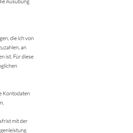
 die Ausübung
gen, die ich von
zuzahlen, an
n ist. Für diese
nglichen
hre Kontodaten
n.
frist mit der
egenleistung