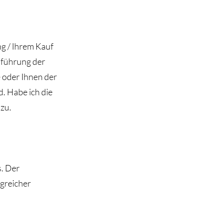
ng / Ihrem Kauf
sführung der
e oder Ihnen der
d. Habe ich die
 zu.
s. Der
lgreicher