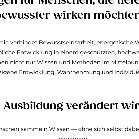
en für Menschen, die tief
bewusster wirken möchten
ie verbindet Bewusstseinsarbeit, energetisch
nliche Entwicklung in einem geschützten, hochw
hen nicht nur Wissen und Methoden im Mittelpun
eigene Entwicklung, Wahrnehmung und individuel
e Ausbildung verändert wir
nschen sammeln Wissen — ohne sich selbst dabei