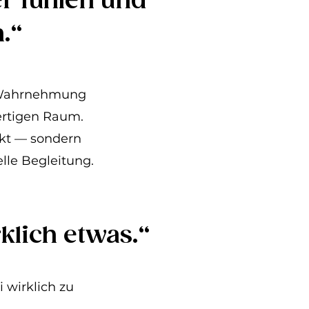
er fühlen und
.“
e Wahrnehmung
ertigen Raum.
kt — sondern
le Begleitung.
klich etwas.“
 wirklich zu