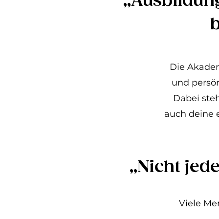
„Ausbildung
Die Akadem
und persö
Dabei ste
auch deine 
„Nicht jed
Viele Me