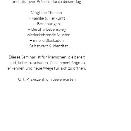
und intuitiver Präsenz durch diesen Tag.
Mögliche Themen:
– Familie & Herkunft
– Beziehungen
– Beruf & Lebensweg
– wiederkehrende Muster
– innere Blockaden
– Selbstwert & Identität
Dieses Seminar ist für Menschen, die bereit
sind, tiefer zu schauen, Zusammenhänge zu
erkennen und neue Wege für sich zu öffnen.
Ort: Praxiszentrum Seelengarten
Zeit: 10:00 – 18:00 Uhr
Seminarbeitrag: 450,00 € pro Person inkl.
MwSt.
Die Plätze sind begrenzt. Anmeldung
verbindlich.