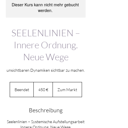
Dieser Kurs kann nicht mehr gebucht
werden.
SEELENLINIEN –
Innere Ordnung.
Neue Wege
unsichtbaren Dynamiken sichtbar zu machen.
450
Euro
Beendet
B
450 €
Zum Markt
e
e
n
Beschreibung
d
e
Seelenlinien – Systemische Aufstellungsarbeit
t
Innere Ordnung. Neue Wege.