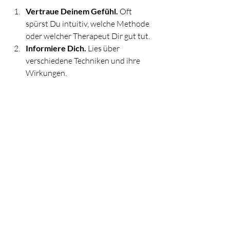
Vertraue Deinem Gefühl.
 Oft 
spürst Du intuitiv, welche Methode 
oder welcher Therapeut Dir gut tut.
Informiere Dich.
 Lies über 
verschiedene Techniken und ihre 
Wirkungen.
Probiere aus.
 Manchmal hilft nur 
eine erste Sitzung, um zu wissen, ob 
es passt.
Achte auf Deine Bedürfnisse.
Möchtest Du eher sanfte Berührung 
oder meditative Begleitung?
Suche einen erfahrenen Praktiker.
Qualifikation und Erfahrung sind 
wichtig für Deine Sicherheit und den 
Erfolg.
Nimm Dir Zeit. Energiearbeit ist eine 